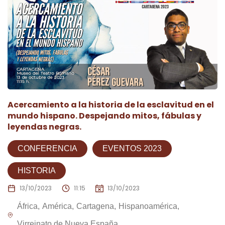
Acercamiento a la historia de la esclavitud en el
mundo hispano. Despejando mitos, fábulas y
leyendas negras.
CONFERENCIA
EVENTOS 2023
HISTORIA
13/10/2023
11:15
13/10/2023
África
América
Cartagena
Hispanoamérica
Virreinato de Nueva España