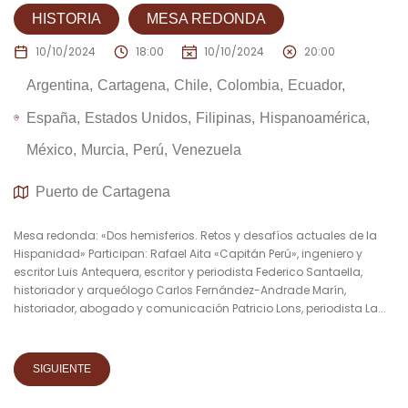
HISTORIA
MESA REDONDA
10/10/2024
18:00
10/10/2024
20:00
Argentina
Cartagena
Chile
Colombia
Ecuador
España
Estados Unidos
Filipinas
Hispanoamérica
México
Murcia
Perú
Venezuela
Puerto de Cartagena
Mesa redonda: «Dos hemisferios. Retos y desafíos actuales de la
Hispanidad» Participan: Rafael Aita «Capitán Perú», ingeniero y
escritor Luis Antequera, escritor y periodista Federico Santaella,
historiador y arqueólogo Carlos Fernández-Andrade Marín,
historiador, abogado y comunicación Patricio Lons, periodista La...
SIGUIENTE