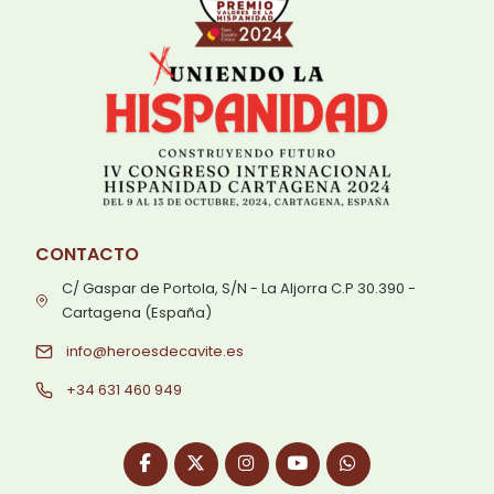
CONTACTO
C/ Gaspar de Portola, S/N - La Aljorra C.P 30.390 -
Cartagena (España)
info@heroesdecavite.es
+34 631 460 949