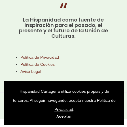
La Hispanidad como fuente de
inspiración para el pasado, el
presente y el futuro de la Unión de
Culturas.
Política de Privacidad
Política de Cookies
Aviso Legal
Hispanidad Cartagena utiliza cookies propias y de
terceros. Al seguir navegando, acepta nuestra
Política de
Asociación Cultural Héroes de Cavite © 2025 -
Privacidad
.
Todos los derechos reservados
Aceptar