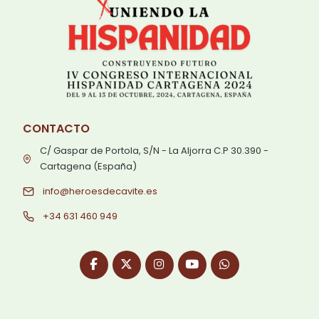
CONTACTO
C/ Gaspar de Portola, S/N - La Aljorra C.P 30.390 -
Cartagena (España)
info@heroesdecavite.es
+34 631 460 949