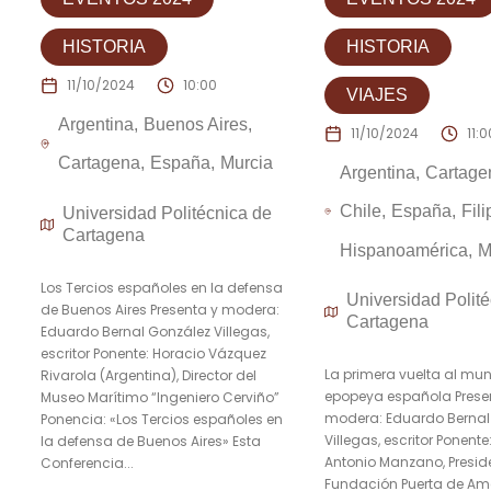
HISTORIA
HISTORIA
11/10/2024
10:00
VIAJES
Argentina
Buenos Aires
11/10/2024
11:0
Cartagena
España
Murcia
Argentina
Cartage
Chile
España
Fil
Universidad Politécnica de
Cartagena
Hispanoamérica
M
Los Tercios españoles en la defensa
Universidad Polité
de Buenos Aires Presenta y modera:
Cartagena
Eduardo Bernal González Villegas,
escritor Ponente: Horacio Vázquez
La primera vuelta al mu
Rivarola (Argentina), Director del
epopeya española Prese
Museo Marítimo “Ingeniero Cerviño”
modera: Eduardo Bernal
Ponencia: «Los Tercios españoles en
Villegas, escritor Ponent
la defensa de Buenos Aires» Esta
Antonio Manzano, Preside
Conferencia...
Fundación Puerta de Amé