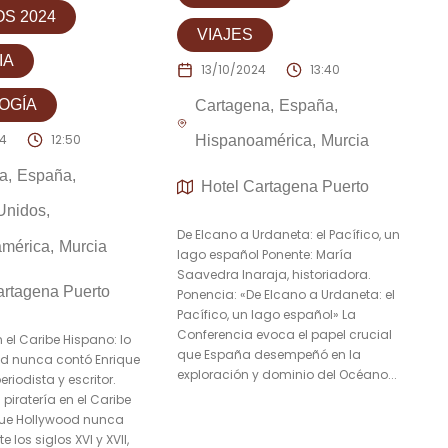
S 2024
VIAJES
IA
13/10/2024
13:40
OGÍA
Cartagena
España
24
12:50
Hispanoamérica
Murcia
a
España
Hotel Cartagena Puerto
Unidos
De Elcano a Urdaneta: el Pacífico, un
américa
Murcia
lago español Ponente: María
Saavedra Inaraja, historiadora.
artagena Puerto
Ponencia: «De Elcano a Urdaneta: el
Pacífico, un lago español» La
Conferencia evoca el papel crucial
n el Caribe Hispano: lo
que España desempeñó en la
d nunca contó Enrique
exploración y dominio del Océano...
riodista y escritor.
 piratería en el Caribe
que Hollywood nunca
 los siglos XVI y XVII,