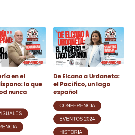
ería en el
De Elcano a Urdaneta:
ispano: lo que
el Pacífico, un lago
od nunca
español
CONFERENCIA
VISUALES
EVENTOS 2024
RENCIA
HISTORIA