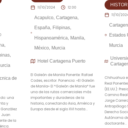
HISTOR
11/10/2024
12:00
11/10/202
Acapulco
Cartagena
Cartage
España
Filipinas
0
Estados 
Hispanoamérica
Manila
na
Murcia
México
Murcia
ipinas
Universi
Hotel Cartagena Puerto
Cartage
urcia
El Galeón de Manila Ponente: Rafael
Chihuahua e
cnica de
Codes, escritor. Ponencia: «El Galeón
Real Ponentes
de Manila» El *Galeón de Manila* fue
(EE.UU.): Pre
una de las rutas comerciales más
Camino Real 
importantes y duraderas de la
ndo: una
Jorge Carrera
historia, conectando Asia, América y
nta y
Antropólogo 
Europa desde el siglo XVI hasta...
 González
Derecho Socia
e: Juan
Autónoma de
nte de la
doctorante...
rica.