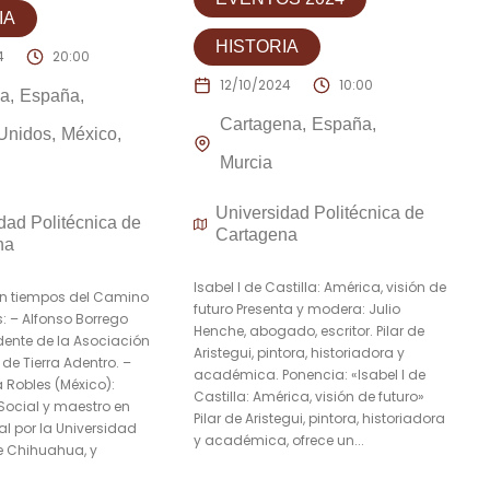
IA
HISTORIA
4
20:00
12/10/2024
10:00
na
España
Cartagena
España
Unidos
México
Murcia
Universidad Politécnica de
dad Politécnica de
Cartagena
na
Isabel I de Castilla: América, visión de
n tiempos del Camino
futuro Presenta y modera: Julio
: – Alfonso Borrego
Henche, abogado, escritor. Pilar de
sidente de la Asociación
Aristegui, pintora, historiadora y
de Tierra Adentro. –
académica. Ponencia: «Isabel I de
 Robles (México):
Castilla: América, visión de futuro»
Social y maestro en
Pilar de Aristegui, pintora, historiadora
l por la Universidad
y académica, ofrece un...
 Chihuahua, y