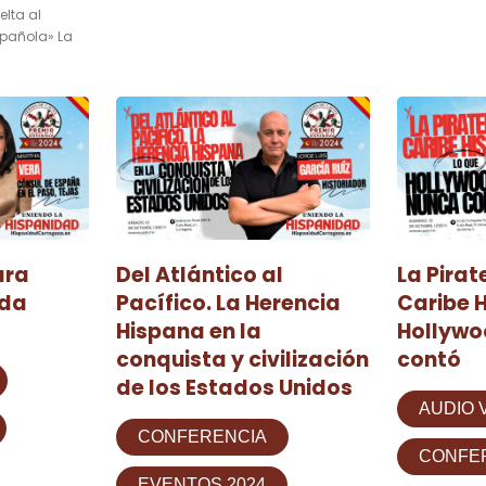
elta al
pañola» La
ara
Del Atlántico al
La Pirat
nda
Pacífico. La Herencia
Caribe H
Hispana en la
Hollywo
conquista y civilización
contó
de los Estados Unidos
AUDIO 
CONFERENCIA
CONFE
EVENTOS 2024