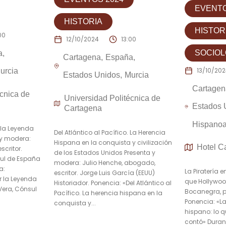
EVENTO
HISTORIA
HISTOR
00
12/10/2024
13:00
SOCIOL
a
Cartagena
España
13/10/20
urcia
Estados Unidos
Murcia
Cartagen
cnica de
Universidad Politécnica de
Estados 
Cartagena
Hispano
 la Leyenda
Del Atlántico al Pacífico. La Herencia
 y modera:
Hispana en la conquista y civilización
Hotel C
scritor.
de los Estados Unidos Presenta y
sul de España
modera: Julio Henche, abogado,
a:
La Piratería e
escritor. Jorge Luis García (EEUU)
r la Leyenda
que Hollywoo
Historiador. Ponencia: «Del Atlántico al
Vera, Cónsul
Bocanegra, pe
Pacífico. La herencia hispana en la
Ponencia: «La
conquista y...
hispano: lo 
contó» Durante