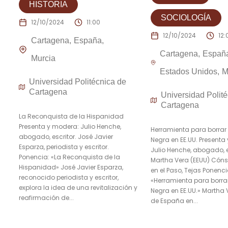
HISTORIA
SOCIOLOGÍA
12/10/2024
11:00
12/10/2024
12:
Cartagena
España
Cartagena
Españ
Murcia
Estados Unidos
M
Universidad Politécnica de
Cartagena
Universidad Polité
Cartagena
La Reconquista de la Hispanidad
Presenta y modera: Julio Henche,
Herramienta para borrar
abogado, escritor. José Javier
Negra en EE.UU. Presenta
Esparza, periodista y escritor.
Julio Henche, abogado, e
Ponencia: «La Reconquista de la
Martha Vera (EEUU) Cón
Hispanidad» José Javier Esparza,
en el Paso, Tejas Ponenci
reconocido periodista y escritor,
«Herramienta para borra
explora la idea de una revitalización y
Negra en EE.UU.» Martha 
reafirmación de...
de España en...