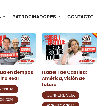
S
PATROCINADORES
CONTACTO
ua en tiempos
Isabel I de Castilla:
ino Real
América, visión de
futuro
RENCIA
CONFERENCIA
S 2024
EVENTOS 2024