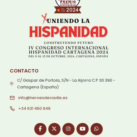
CONTACTO
C/ Gaspar de Portola, S/N - La Aljorra C.P 30.390 -
Cartagena (España)
info@heroesdecavite.es
+34 631 460 949