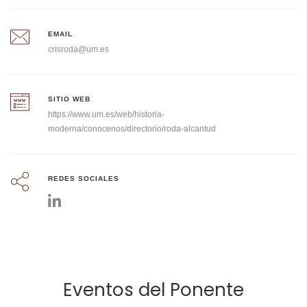
EMAIL
crisroda@um.es
SITIO WEB
https://www.um.es/web/historia-
moderna/conocenos/directorio/roda-alcantud
REDES SOCIALES
Eventos del Ponente