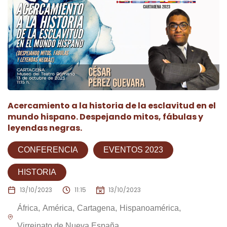
Acercamiento a la historia de la esclavitud en el
mundo hispano. Despejando mitos, fábulas y
leyendas negras.
CONFERENCIA
EVENTOS 2023
HISTORIA
13/10/2023
11:15
13/10/2023
África
América
Cartagena
Hispanoamérica
Virreinato de Nueva España