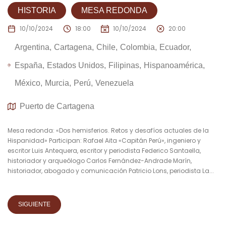
HISTORIA
MESA REDONDA
10/10/2024
18:00
10/10/2024
20:00
Argentina
Cartagena
Chile
Colombia
Ecuador
España
Estados Unidos
Filipinas
Hispanoamérica
México
Murcia
Perú
Venezuela
Puerto de Cartagena
Mesa redonda: «Dos hemisferios. Retos y desafíos actuales de la
Hispanidad» Participan: Rafael Aita «Capitán Perú», ingeniero y
escritor Luis Antequera, escritor y periodista Federico Santaella,
historiador y arqueólogo Carlos Fernández-Andrade Marín,
historiador, abogado y comunicación Patricio Lons, periodista La...
SIGUIENTE