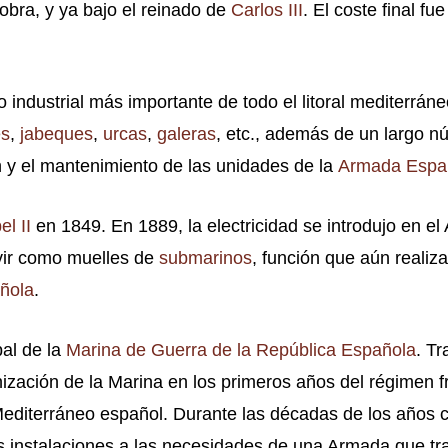
 obra, y ya bajo el reinado de
Carlos III
. El coste final f
 industrial más importante de todo el litoral mediterráne
es
,
jabeques
,
urcas
,
galeras
, etc., además de un largo 
n y el mantenimiento de las unidades de la
Armada Espa
el II
en 1849. En 1889, la electricidad se introdujo en el
vir como muelles de
submarinos
, función que aún realiz
ñola
.
pal de la
Marina de Guerra de la República Española
. Tr
ización de la Marina en los primeros años del régimen fr
editerráneo español. Durante las décadas de los años c
us instalaciones a las necesidades de una Armada que tr