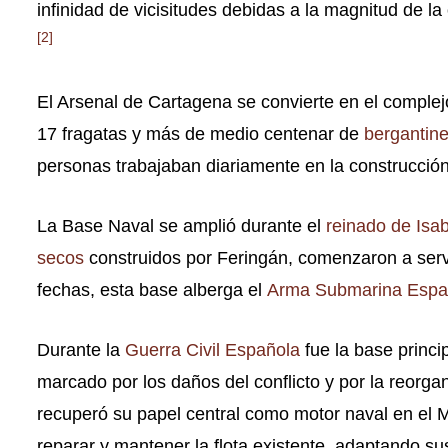
infinidad de vicisitudes debidas a la magnitud de la
[
2
]
El Arsenal de Cartagena se convierte en el complejo
17 fragatas y más de medio centenar de
bergantin
personas trabajaban diariamente en la construcció
La Base Naval se amplió durante el
reinado de Isab
secos
construidos por Feringán, comenzaron a ser
fechas, esta base alberga el
Arma Submarina Espa
Durante la
Guerra Civil Española
fue la base princi
marcado por los daños del conflicto y por la reorgan
recuperó su papel central como motor naval en el M
reparar y mantener la flota existente, adaptando s