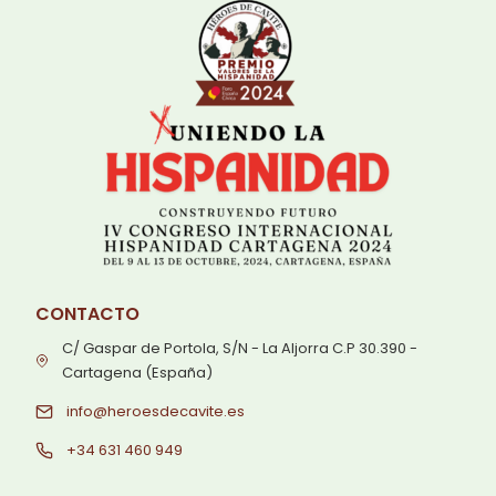
CONTACTO
C/ Gaspar de Portola, S/N - La Aljorra C.P 30.390 -
Cartagena (España)
info@heroesdecavite.es
+34 631 460 949