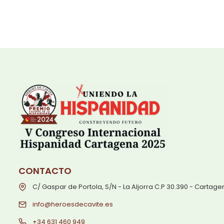
CONTACTO
C/ Gaspar de Portola, S/N - La Aljorra C.P 30.390 - Cartag
info@heroesdecavite.es
+34 631 460 949