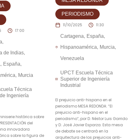
MESA REDONDA
IA
PERIODISMO
11/10/2025
11:30
5
17:00
Cartagena
España
a
Hispanoamérica
Murcia
a de Indias
Venezuela
a
España
UPCT Escuela Técnica
mérica
Murcia
Superior de Ingeniería
Industrial
cuela Técnica
de Ingeniería
El prejuicio anti-hispano en el
periodismo MESA REDONDA: “El
prejuicio anti-hispano en el
iniserie histórica sobre
periodismo”, por D. Néstor Luis Garrido
 PRESENTACIÓN del
y D. José Javier Esparza. Esta mesa
una innovadora
de debate se centrará en la
tórica sobre la figura de
arquitectura de los prejuicios anti-