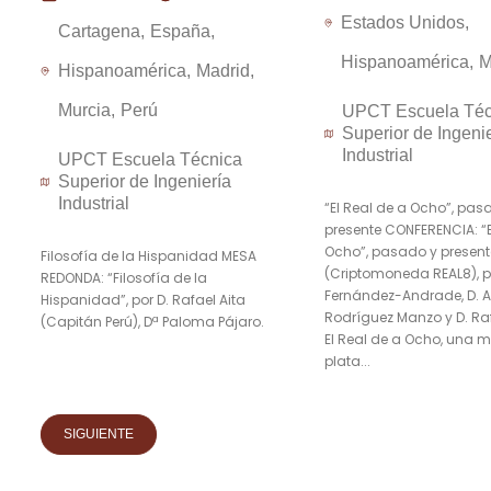
Estados Unidos
Cartagena
España
Hispanoamérica
M
Hispanoamérica
Madrid
Murcia
Perú
UPCT Escuela Téc
Superior de Ingeni
Industrial
UPCT Escuela Técnica
Superior de Ingeniería
Industrial
“El Real de a Ocho”, pas
presente CONFERENCIA: “E
Ocho”, pasado y present
Filosofía de la Hispanidad MESA
(Criptomoneda REAL8), p
REDONDA: “Filosofía de la
Fernández-Andrade, D. 
Hispanidad”, por D. Rafael Aita
Rodríguez Manzo y D. Ra
(Capitán Perú), Dª Paloma Pájaro.
El Real de a Ocho, una
plata...
SIGUIENTE