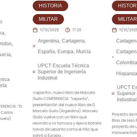
HISTORIA
HISTOR
MILITAR
MILITAR
20
11/10/2025
17:20
11/10/202
na
Argentina
Cartagena
Cartagen
nidos
España
Europa
Murcia
Cartagen
urcia
Colombi
UPCT Escuela Técnica
Superior de Ingeniería
Hispanoa
Industrial
nica
ería
UPCT Es
«Lepanto», nuevo libro de Marcelo
Superior 
Gullo CONFERENCIA: “Lepanto”,
Industrial
presentación del nuevo libro de D.
ERENCIA: “El
Marcelo Gullo (Argentina). Marcelo
. Carlos
Proyecto de m
Gullo vuelve con un libro que
uela).
Blas de Lezo
reivindica la famosa y épica batalla
proyecto de 
naval de Lepanto como el hito que
miniserie his
salvó a Europa...