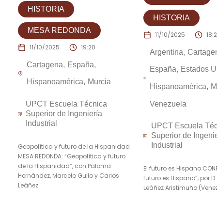
HISTORIA
HISTORIA
MESA REDONDA
11/10/2025
18:
11/10/2025
19:20
Argentina
Cartage
Cartagena
España
España
Estados U
Hispanoamérica
Murcia
Hispanoamérica
M
Venezuela
UPCT Escuela Técnica
Superior de Ingeniería
Industrial
UPCT Escuela Téc
Superior de Ingeni
Industrial
Geopolítica y futuro de la Hispanidad
MESA REDONDA: “Geopolítica y futuro
de la Hispanidad”, con Paloma
El futuro es Hispano CONF
Hernández, Marcelo Gullo y Carlos
futuro es Hispano”, por D
Leáñez
Leáñez Aristimuño (Venez