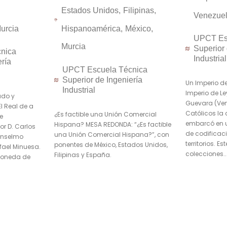
Estados Unidos
Filipinas
Venezue
urcia
Hispanoamérica
México
UPCT Es
Murcia
Superior 
nica
Industrial
ería
UPCT Escuela Técnica
Superior de Ingeniería
Un Imperio d
Industrial
Imperio de Le
ado y
Guevara (Ven
l Real de a
Católicos la
¿Es factible una Unión Comercial
e
embarcó en 
Hispana? MESA REDONDA: “¿Es factible
or D. Carlos
de codificaci
una Unión Comercial Hispana?”, con
Anselmo
territorios. E
ponentes de México, Estados Unidos,
fael Minuesa.
colecciones..
Filipinas y España.
 moneda de