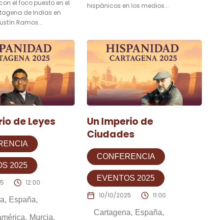
 con el foco puesto en el
hispánicos en los medios...
tagena de Indias en
gustín Ramos...
rio de Leyes
Un Imperio de
Ciudades
RENCIA
CONFERENCIA
S 2025
EVENTOS 2025
25
12:00
10/10/2025
11:00
na
España
Cartagena
España
américa
Murcia