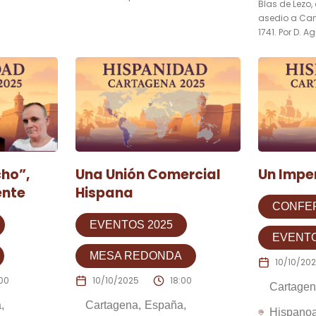
Blas de Lezo,
asedio a Car
1741. Por D. A
cho”,
Una Unión Comercial
Un Impe
ente
Hispana
CONFE
EVENTOS 2025
EVENTO
MESA REDONDA
10/10/20
:00
10/10/2025
18:00
Cartage
a
Cartagena
España
Hispano