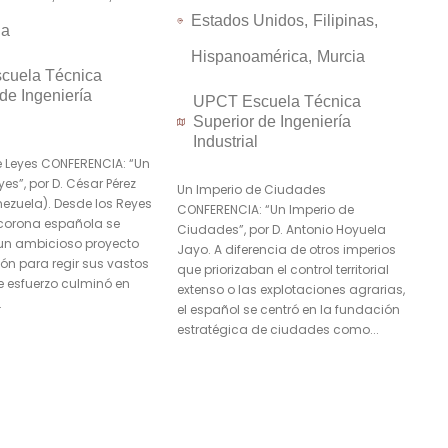
Estados Unidos
Filipinas
la
Hispanoamérica
Murcia
cuela Técnica
de Ingeniería
UPCT Escuela Técnica
Superior de Ingeniería
Industrial
e Leyes CONFERENCIA: “Un
yes”, por D. César Pérez
Un Imperio de Ciudades
ezuela). Desde los Reyes
CONFERENCIA: “Un Imperio de
 corona española se
Ciudades”, por D. Antonio Hoyuela
un ambicioso proyecto
Jayo. A diferencia de otros imperios
ón para regir sus vastos
que priorizaban el control territorial
ste esfuerzo culminó en
extenso o las explotaciones agrarias,
.
el español se centró en la fundación
estratégica de ciudades como...