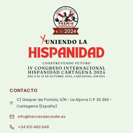
CONTACTO
C/ Gaspar de Portola, S/N - La Aljorra C.P 30.390 -
Cartagena (España)
info@heroesdecavite.es
+34 631 460 949