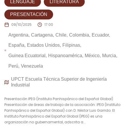
LENGUAJE
LITERATURA
PRESENTACIÓN
09/10/2025
17:00
Argentina
Cartagena
Chile
Colombia
Ecuador
España
Estados Unidos
Filipinas
Guinea Ecuatorial
Hispanoamérica
México
Murcia
Perú
Venezuela
UPCT Escuela Técnica Superior de Ingeniería
Industrial
Presentación IPEG (Instituto Panhispánico del Español Global)
Presentación de áreas de trabajo de la asociación: IPEG (Instituto
Panhispánico del Español Global) con D. Néstor Luis Garrido. El
Instituto Panhispánico del Español Global (IPEG) es una
organización no gubernamental, adscrita a...