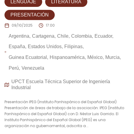
LENGUAJE
LITERATURA
PRESENTACIÓN
09/10/2025
17:00
Argentina
Cartagena
Chile
Colombia
Ecuador
España
Estados Unidos
Filipinas
Guinea Ecuatorial
Hispanoamérica
México
Murcia
Perú
Venezuela
UPCT Escuela Técnica Superior de Ingeniería
Industrial
Presentación IPEG (Instituto Panhispánico del Español Global)
Presentación de áreas de trabajo de la asociación: IPEG (Instituto
Panhispánico del Español Global) con D. Néstor Luis Garrido. El
Instituto Panhispánico del Español Global (IPEG) es una
organización no gubernamental, adscrita a...