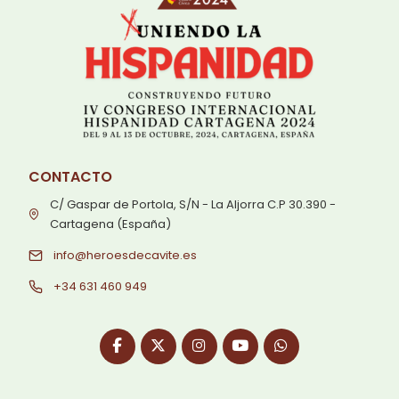
CONTACTO
C/ Gaspar de Portola, S/N - La Aljorra C.P 30.390 -
Cartagena (España)
info@heroesdecavite.es
+34 631 460 949