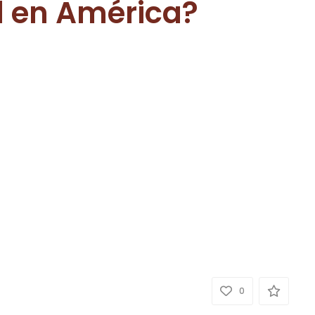
d en América?
0