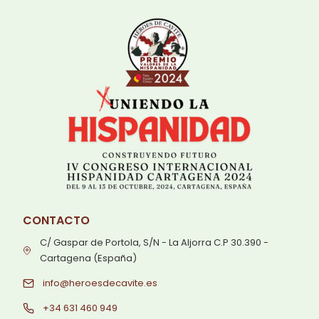
CONTACTO
C/ Gaspar de Portola, S/N - La Aljorra C.P 30.390 -
Cartagena (España)
info@heroesdecavite.es
+34 631 460 949