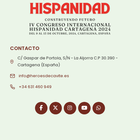
CONTACTO
C/ Gaspar de Portola, S/N - La Aljorra C.P 30.390 -
Cartagena (España)
info@heroesdecavite.es
+34 631 460 949