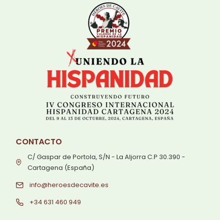
CONTACTO
C/ Gaspar de Portola, S/N - La Aljorra C.P 30.390 -
Cartagena (España)
info@heroesdecavite.es
+34 631 460 949