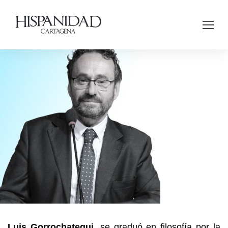
Luis Gorrochategui,
se graduó en filosofía por la