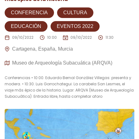
CONFERENCIA
CULTURA
EDUCACIÓN
EVENTOS 2022
09/10/2022
10:00
09/10/2022
11:30
Cartagena
España
Murcia
Museo de Arqueología Subacuática (ARQVA)
Conferencias • 10:00. Eduardo Bernal González Villegas: presenta y
modera. • 10:30. Luis Gorrochategui: La carabela San Lesmes, el
viaje más épico de la historia. Lugar: ARQVA (Museo de Arqueología
Subacuática). Entrada libre, hasta completar aforo