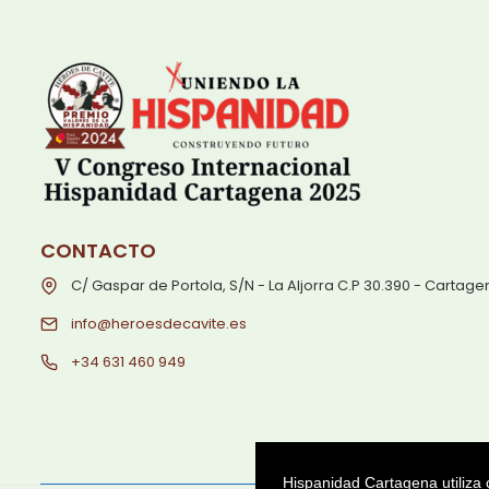
CONTACTO
C/ Gaspar de Portola, S/N - La Aljorra C.P 30.390 - Cartag
info@heroesdecavite.es
+34 631 460 949
Hispanidad Cartagena utiliza 