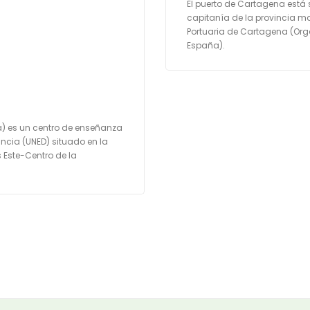
El puerto de Cartagena está
capitanía de la provincia m
Portuaria de Cartagena (Orga
España).
a) es un centro de enseñanza
ncia​ (UNED) situado en la
Este-Centro de la