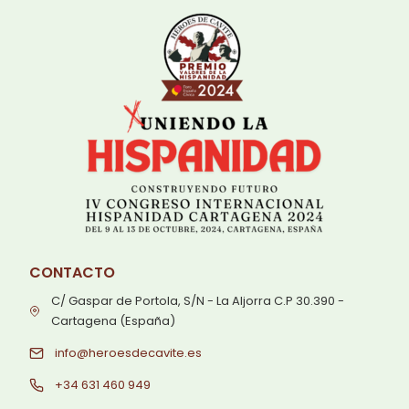
CONTACTO
C/ Gaspar de Portola, S/N - La Aljorra C.P 30.390 -
Cartagena (España)
info@heroesdecavite.es
+34 631 460 949