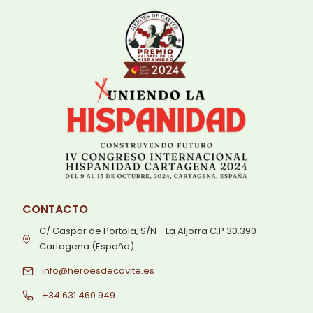
CONTACTO
C/ Gaspar de Portola, S/N - La Aljorra C.P 30.390 -
Cartagena (España)
info@heroesdecavite.es
+34 631 460 949