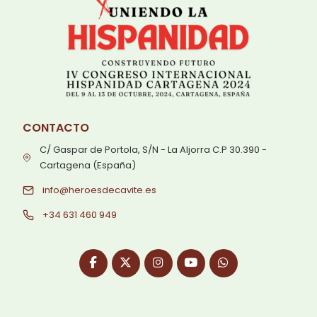
CONTACTO
C/ Gaspar de Portola, S/N - La Aljorra C.P 30.390 -
Cartagena (España)
info@heroesdecavite.es
+34 631 460 949