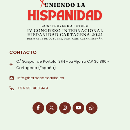
CONTACTO
C/ Gaspar de Portola, S/N - La Aljorra C.P 30.390 -
Cartagena (España)
info@heroesdecavite.es
+34 631 460 949