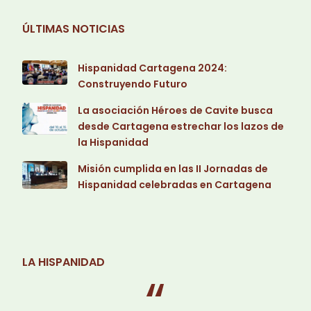
ÚLTIMAS NOTICIAS
Hispanidad Cartagena 2024:
Construyendo Futuro
La asociación Héroes de Cavite busca
desde Cartagena estrechar los lazos de
la Hispanidad
Misión cumplida en las II Jornadas de
Hispanidad celebradas en Cartagena
LA HISPANIDAD