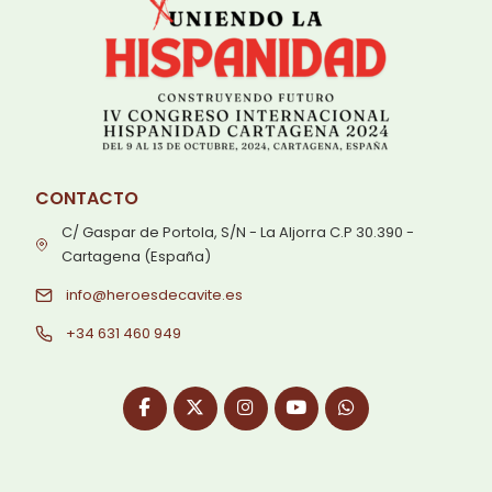
CONTACTO
C/ Gaspar de Portola, S/N - La Aljorra C.P 30.390 -
Cartagena (España)
info@heroesdecavite.es
+34 631 460 949