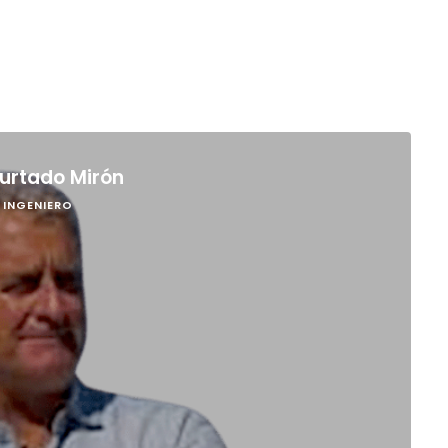
Hurtado Mirón
 INGENIERO