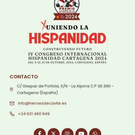
CONTACTO
C/ Gaspar de Portola, S/N - La Aljorra C.P 30.390 -
Cartagena (España)
info@heroesdecavite.es
+34 631 460 949