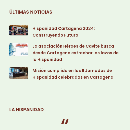
ÚLTIMAS NOTICIAS
Hispanidad Cartagena 2024:
Construyendo Futuro
La asociación Héroes de Cavite busca
desde Cartagena estrechar los lazos de
la Hispanidad
Misión cumplida en las II Jornadas de
Hispanidad celebradas en Cartagena
LA HISPANIDAD