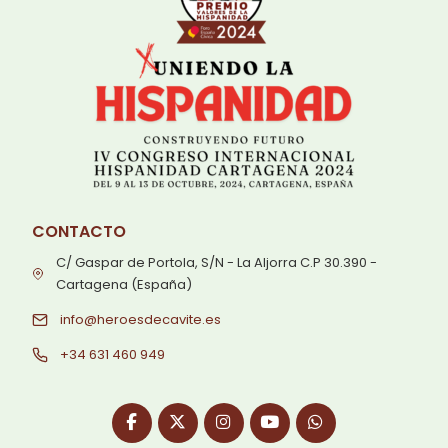
CONTACTO
C/ Gaspar de Portola, S/N - La Aljorra C.P 30.390 -
Cartagena (España)
info@heroesdecavite.es
+34 631 460 949