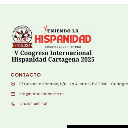
CONTACTO
C/ Gaspar de Portola, S/N - La Aljorra C.P 30.390 - Cartag
info@heroesdecavite.es
+34 631 460 949