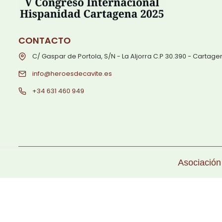
CONTACTO
C/ Gaspar de Portola, S/N - La Aljorra C.P 30.390 - Cartag
info@heroesdecavite.es
+34 631 460 949
Asociación