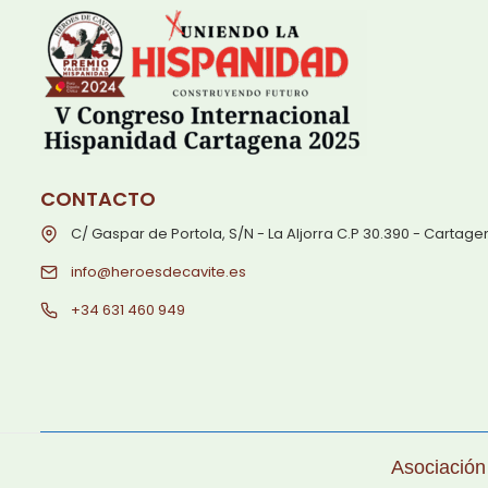
CONTACTO
C/ Gaspar de Portola, S/N - La Aljorra C.P 30.390 - Cartag
info@heroesdecavite.es
+34 631 460 949
Asociación